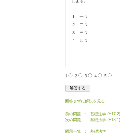
による。
１ 一つ
２ 二つ
３ 三つ
４ 四つ
1
2
3
4
5
回答せずに解説を見る
前の問題 : 基礎法学 (H17-2)
次の問題 : 基礎法学 (H18-1)
問題一覧 : 基礎法学