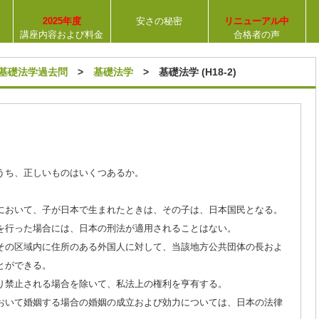
2025年度
安さの秘密
リニューアル中
講座内容および料金
合格者の声
【合格率
31％
】
基礎法学過去問
>
基礎法学
> 基礎法学 (H18-2)
うち、正しいものはいくつあるか。
において、子が日本で生まれたときは、その子は、日本国民となる。
を行った場合には、日本の刑法が適用されることはない。
その区域内に住所のある外国人に対して、当該地方公共団体の長およ
とができる。
り禁止される場合を除いて、私法上の権利を亨有する。
おいて婚姻する場合の婚姻の成立および効力については、日本の法律