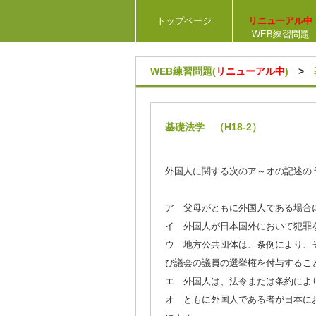
トップページ
リニューアル中
WEB練習問題
WEB練習問題(
リニューアル中
)
>
基礎法学 （H18-2）
外国人に関する次のア～オの記述の
ア 父母がともに外国人である場合
イ 外国人が日本国外において犯罪
ウ 地方公共団体は、条例により、
び議会の議員の選挙権を付与するこ
エ 外国人は、法令または条約によ
オ ともに外国人である者が日本に