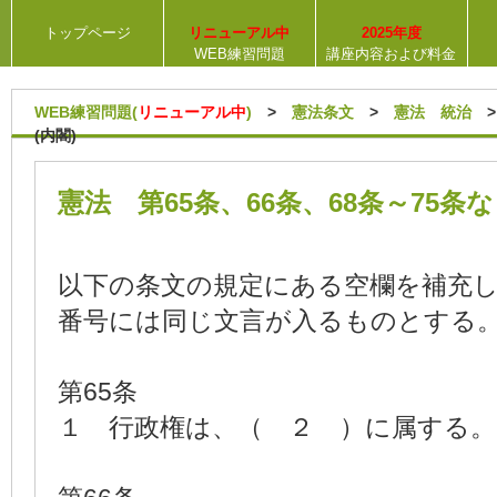
トップページ
リニューアル中
2025年度
WEB練習問題
講座内容および料金
WEB練習問題(
リニューアル中
)
>
憲法条文
>
憲法 統治
>
(内閣)
憲法 第65条、66条、68条～75条
以下の条文の規定にある空欄を補充
番号には同じ文言が入るものとする
第65条
１ 行政権は、（ ２ ）に属する