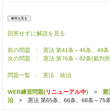
回答せずに解説を見る
前の問題 : 憲法 第41条～46条、49条
次の問題 : 憲法 第76条～82条(裁判所
問題一覧 : 憲法 統治
WEB練習問題(
リニューアル中
)
>
憲
治
> 憲法 第65条、66条、68条～75