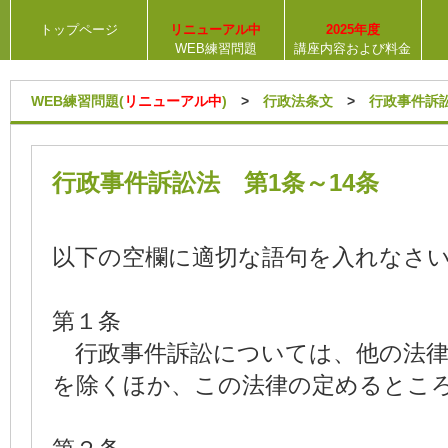
トップページ
リニューアル中
2025年度
WEB練習問題
講座内容および料金
WEB練習問題(
リニューアル中
)
>
行政法条文
>
行政事件訴
行政事件訴訟法 第1条～14条
以下の空欄に適切な語句を入れなさ
第１条
行政事件訴訟については、他の法律
を除くほか、この法律の定めるとこ