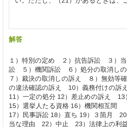
い。ただし、（21）があるときは、
解答
１）特別の定め ２）抗告訴訟 ３）当
訟 ５）機関訴訟 ６）処分の取消し
７）裁決の取消しの訴え ８）無効等
の違法確認の訴え 10）義務付けの訴
11）一定の処分 12）差止めの訴え 1
15）選挙人たる資格 16）機関相互間
17）民事訴訟 18）直ち 19）３箇月 
当な理由 22）中止 23）法律上の利