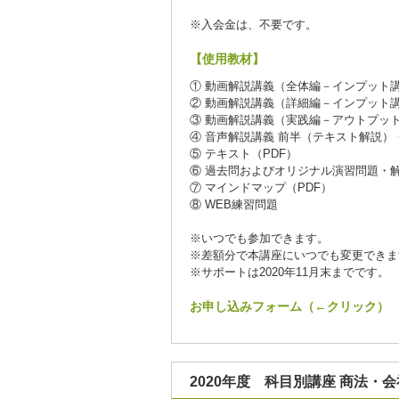
※入会金は、不要です。
【使用教材】
① 動画解説講義（全体編－インプット
② 動画解説講義（詳細編－インプット
③ 動画解説講義（実践編－アウトプッ
④ 音声解説講義 前半（テキスト解説）
⑤ テキスト（PDF）
⑥ 過去問およびオリジナル演習問題・解
⑦ マインドマップ（PDF）
⑧ WEB練習問題
※いつでも参加できます。
※差額分で本講座にいつでも変更できま
※サポートは2020年11月末までです。
お申し込みフォーム（←クリック）
2020年度 科目別講座 商法・会