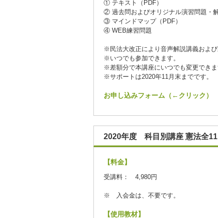
① テキスト（PDF）
② 過去問およびオリジナル演習問題・解
③ マインドマップ（PDF）
④ WEB練習問題
※民法大改正により音声解説講義および
※いつでも参加できます。
※差額分で本講座にいつでも変更できま
※サポートは2020年11月末までです。
お申し込みフォーム（←クリック）
2020年度 科目別講座 憲法全11
【料金】
受講料： 4,980円
※ 入会金は、不要です。
【使用教材】