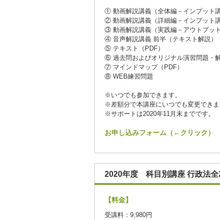
① 動画解説講義（全体編－インプット
② 動画解説講義（詳細編－インプット
③ 動画解説講義（実践編－アウトプッ
④ 音声解説講義 前半（テキスト解説）
⑤ テキスト（PDF）
⑥ 過去問およびオリジナル演習問題・解
⑦ マインドマップ（PDF）
⑧ WEB練習問題
※いつでも参加できます。
※差額分で本講座にいつでも変更できま
※サポートは2020年11月末までです。
お申し込みフォーム（←クリック）
2020年度 科目別講座 行政法全2
【料金】
受講料：9,980円