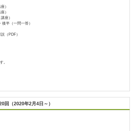
講座）
講座）
ト講座）
・後半（一問一答）
説（PDF）
す。
0回（2020年2月4日～）