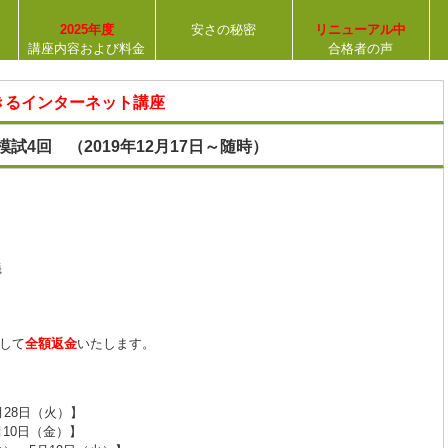
2025年度
安さの秘密
リニューアル中
講座内容および料金
合格者の声
【合格率
31％
】
きるインターネット講座
模試4回 （2019年12月17日～随時）
義
して
全額返金
いたします。
月28日（火）】
月10日（金）】