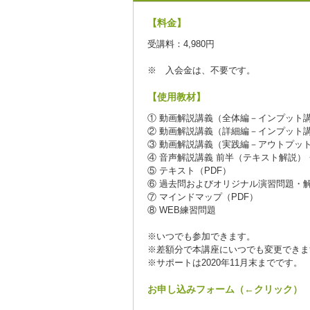
【料金】
受講料：4,980円
※ 入会金は、不要です。
【使用教材】
① 動画解説講義（全体編－インプット
② 動画解説講義（詳細編－インプット
③ 動画解説講義（実践編－アウトプッ
④ 音声解説講義 前半（テキスト解説）
⑤ テキスト（PDF）
⑥ 過去問およびオリジナル演習問題・解
⑦ マインドマップ（PDF）
⑧ WEB練習問題
※いつでも参加できます。
※差額分で本講座にいつでも変更できま
※サポートは2020年11月末までです。
お申し込みフォーム（←クリック）