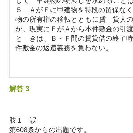
して 甲建物の明渡しを求めること
５ ＡがＦに甲建物を特段の留保な
物の所有権の移転とともに賃 貸人
が、現実にＦがＡから本件敷金の引
と きは、Ｂ・Ｆ間の賃貸借の終了
件敷金の返還義務を負わない。
解答 3
肢１ 誤
第608条からの出題です。