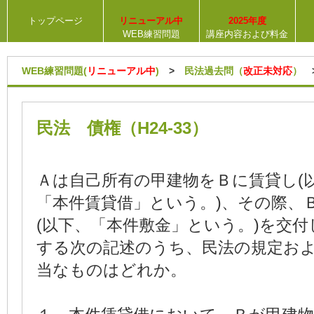
トップページ
リニューアル中
2025年度
WEB練習問題
講座内容および料金
WEB練習問題(
リニューアル中
)
>
民法過去問（
改正未対応
）
民法 債権（H24-33）
Ａは自己所有の甲建物をＢに賃貸し(
「本件賃貸借」という。)、その際、
(以下、「本件敷金」という。)を交
する次の記述のうち、民法の規定お
当なものはどれか。