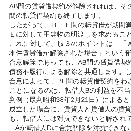
AB間の賃貸借契約が解除されれば、そ
間の転貸借契約も終了します。
したがって、Ｂ・Ｅ間の転貸借が期間
Ｅに対して甲建物の明渡しを求めるこ
これに対して、肢３のポイントは、「
本件賃貸借が解除された場合」という
合意解除であっても、AB間の賃貸借契
債務不履行による解除と共通します。し
合意によって、BE間の転貸借契約をわ
ことになるのは、転借人Bの利益を不
判例（最判昭和38年2月21日）による
成立した場合に、賃貸人と賃借人の賃
も、転借人には対抗できないと解され
Aが転借人Dに合意解除を対抗できな