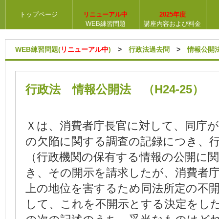
トップページ
リニューアル中
2025年度
WEB練習問題
講座内容および料金
WEB練習問題(
リニューアル中
)
>
行政法過去問
>
情報公開
行政法 情報公開法 （H24-25）
Ｘは、消費者庁長官に対して、同庁
の欠陥に関する調査の記録につき、
（行政機関の保有する情報の公開に
き、その開示を請求したが、消費者
上の地位を害するため同法所定の不
して、これを不開示とする決定をし