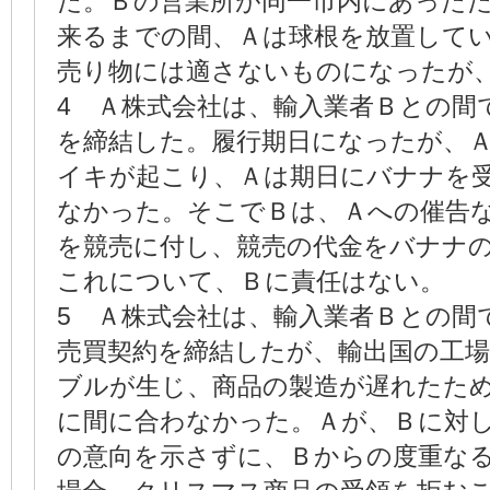
た。Ｂの営業所が同一市内にあった
来るまでの間、Ａは球根を放置して
売り物には適さないものになったが
4 Ａ株式会社は、輸入業者Ｂとの間
を締結した。履行期日になったが、
イキが起こり、Ａは期日にバナナを
なかった。そこでＢは、Ａへの催告
を競売に付し、競売の代金をバナナ
これについて、Ｂに責任はない。
5 Ａ株式会社は、輸入業者Ｂとの間
売買契約を締結したが、輸出国の工
ブルが生じ、商品の製造が遅れたた
に間に合わなかった。Ａが、Ｂに対
の意向を示さずに、Ｂからの度重な