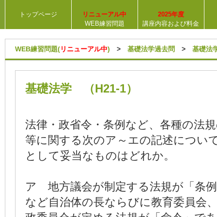
トップページ
リニューアル中
2025年度
WEB練習問題
講座内容および料金
WEB練習問題(
リニューアル中
)
>
基礎法学過去問
>
基礎法
基礎法学 （H21-1）
法律・政省令・条例など、各種の法規
等に関する次のア～エの記述につい
として妥当なものはどれか。
ア 地方議会が制定する法規が「条例
など自治体の長ならびに教育委員会