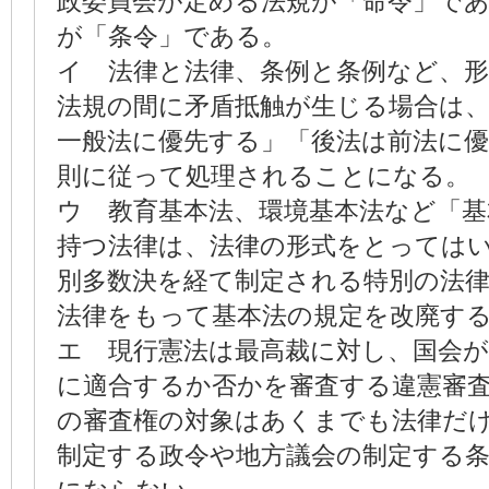
政委員会が定める法規が「命令」で
が「条令」である。
イ 法律と法律、条例と条例など、
法規の間に矛盾抵触が生じる場合は
一般法に優先する」「後法は前法に
則に従って処理されることになる。
ウ 教育基本法、環境基本法など「基
持つ法律は、法律の形式をとっては
別多数決を経て制定される特別の法
法律をもって基本法の規定を改廃す
エ 現行憲法は最高裁に対し、国会
に適合するか否かを審査する違憲審
の審査権の対象はあくまでも法律だ
制定する政令や地方議会の制定する