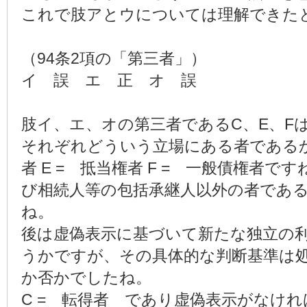
これで肢アとウについては理解できた
（94条2項の「第三者」）
イ 誤 エ 正 オ 誤
肢イ、エ、オの第三者であるC、E、F
それぞれどういう立場にある者であるか
者 E = 抵当権者 F = 一般債権者
び相続人等の包括承継人以外の者であ
ね。
後は虚偽表示に基づいて新たな独立の
うかですが、その具体的な判断基準は
か否かでしたね。
C = 転得者 であり虚偽表示がなけ