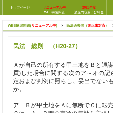
トップページ
リニューアル中
2025年度
WEB練習問題
講座内容および料金
WEB練習問題(
リニューアル中
)
>
民法過去問（
改正未対応
）
民法 総則 （H20-27）
Ａが自己の所有する甲土地をＢと通謀
買)した場合に関する次のア～オの記
定および判例に照らし、妥当でない
か。
ア Ｂが甲土地をＡに無断でＣに転