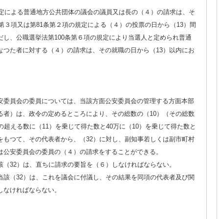
規定による普通地方公共団体の議会の議員又は長の（４）の請求は、そ
条第３項又は第81条第２項の規定による（４）の投票の日から（13）間
だし、公職選挙法第100条第６項の規定により当選人と定められ普通
なつた者に対する（４）の請求は、その就職の日から（13）以内にお
安委員会の委員については、当該方面公安委員会の管理する方面本部
る者）は、政令の定めるところにより、その総数の（10）（その総数
の超える数に（11）を乗じて得た数と40万に（10）を乗じて得た数と
をもつて、その代表者から、（32）に対し、副知事若しくは副市町村
は公安委員会の委員の（４）の請求をすることができる。
該（32）は、直ちに請求の要旨を（６）しなければならない。
当該（32）は、これを議会に付議し、その結果を同項の代表者及び関
しなければならない。