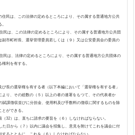
の住民は、この法律の定めるところにより、その属する普通地方公共
る。
の住民は、この法律の定めるところにより、その属する普通地方公共団
は副市町村長、選挙管理委員若しくは（９）又は公安委員会の委員の
の住民は、法律の定めるところにより、その属する普通地方公共団体の
る権利を有する。
及び長の選挙権を有する者（以下本編において「選挙権を有する者」
により、その総数の（５）以上の者の連署をもつて、その代表者か
税の賦課徴収並びに分担金、使用料及び手数料の徴収に関するものを除
ことができる。
該（32）は、直ちに請求の要旨を（６）しなければならない。
理した日から（７）以内に議会を招集し、意見を附けてこれを議会に付
知するとともに、これを（６）しなければならない。