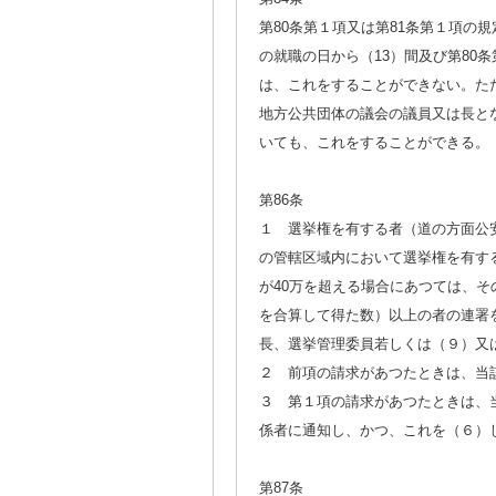
第80条第１項又は第81条第１項の
の就職の日から（13）間及び第80
は、これをすることができない。た
地方公共団体の議会の議員又は長と
いても、これをすることができる。
第86条
１ 選挙権を有する者（道の方面公
の管轄区域内において選挙権を有す
が40万を超える場合にあつては、そ
を合算して得た数）以上の者の連署
長、選挙管理委員若しくは（９）又
２ 前項の請求があつたときは、当
３ 第１項の請求があつたときは、
係者に通知し、かつ、これを（６）
第87条