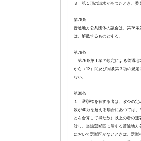
３ 第１項の請求があつたとき、委
第78条
普通地方公共団体の議会は、第76条
は、解散するものとする。
第79条
第76条第１項の規定による普通地
から（13）間及び同条第３項の規定
ない。
第80条
１ 選挙権を有する者は、政令の定
数が40万を超える場合にあつては、
とを合算して得た数）以上の者の連
対し、当該選挙区に属する普通地方
において選挙区がないときは、選挙権