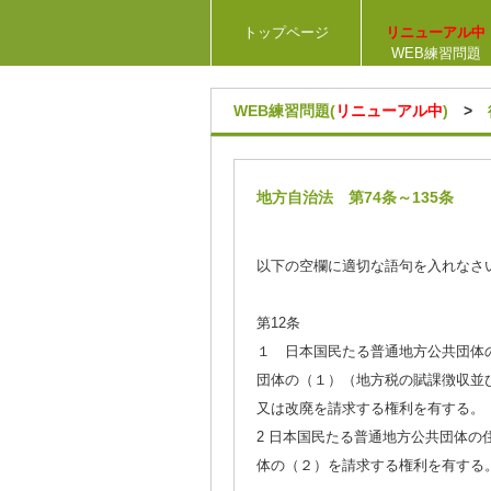
トップページ
リニューアル中
WEB練習問題
WEB練習問題(
リニューアル中
)
>
地方自治法 第74条～135条
以下の空欄に適切な語句を入れなさ
第12条
１ 日本国民たる普通地方公共団体
団体の（１）（地方税の賦課徴収並
又は改廃を請求する権利を有する。
2 日本国民たる普通地方公共団体
体の（２）を請求する権利を有する