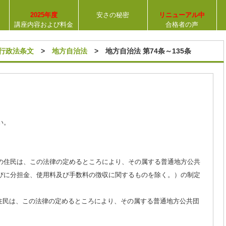
2025年度
安さの秘密
リニューアル中
講座内容および料金
合格者の声
【合格率
31％
】
行政法条文
>
地方自治法
> 地方自治法 第74条～135条
い。
の住民は、この法律の定めるところにより、その属する普通地方公共
びに分担金、使用料及び手数料の徴収に関するものを除く。）の制定
の住民は、この法律の定めるところにより、その属する普通地方公共団
。