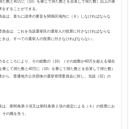
得た数と40万に（10）を乗じて得た数とを合算して得た数）以上の者
求をすることができる。
員会は、直ちに請求の要旨を関係区域内に（６）しなければならな
委員会は、これを当該選挙区の選挙人の投票に付さなければならな
ときは、すべての選挙人の投票に付さなければならない。
るところにより、その総数の（10）（その総数が40万を超える場合
を乗じて得た数と40万に（10）を乗じて得た数とを合算して得た数）
者から、普通地方公共団体の選挙管理委員会に対し、当該（32）の
は、第80条第３項又は第81条第２項の規定による（４）の投票にお
、その職を失う。