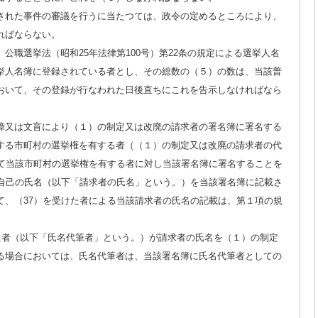
された事件の審議を行うに当たつては、政令の定めるところにより、
ればならない。
公職選挙法（昭和25年法律第100号）第22条の規定による選挙人名
挙人名簿に登録されている者とし、その総数の（５）の数は、当該普
おいて、その登録が行なわれた日後直ちにこれを告示しなければなら
障又は文盲により（１）の制定又は改廃の請求者の署名簿に署名する
する市町村の選挙権を有する者（（１）の制定又は改廃の請求者の代
けて当該市町村の選挙権を有する者に対し当該署名簿に署名することを
、自己の氏名（以下「請求者の氏名」という。）を当該署名簿に記載さ
て、（37）を受けた者による当該請求者の氏名の記載は、第１項の規
けた者（以下「氏名代筆者」という。）が請求者の氏名を（１）の制定
る場合においては、氏名代筆者は、当該署名簿に氏名代筆者としての