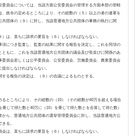
安委員会については、当該方面公安委員会の管理する方面本部の管轄
は、政令の定めるところにより、その総数の（５）以上の者の連署を
公共団体の（９）に対し、当該普通地方公共団体の事務の執行に関
。
９）は、直ちに請求の要旨を（６）しなければならない。
事項につき監査し、監査の結果に関する報告を決定し、これを同項の
とともに、これを当該普通地方公共団体の議会及び長並びに関係のあ
事委員会若しくは公平委員会、公安委員会、労働委員会、農業委員会
に提出しなければならない。
関する報告の決定は、（９）の合議によるものとする。
るところにより、その総数の（10）（その総数が40万を超える場合
を乗じて得た数と40万に（10）を乗じて得た数とを合算して得た数）
者から、普通地方公共団体の選挙管理委員会に対し、当該普通地方公
できる。
員会は、直ちに請求の要旨を（６）しなければならない。