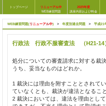
トップページ
リニューアル中
2025年度
WEB練習問題
講座内容および料金
WEB練習問題(
リニューアル中
)
>
年度別過去問題
>
平成21
行政法 行政不服審査法 （H21-14
処分についての審査請求に対する裁
うち、妥当なものはどれか。
1 裁決には理由を附すこととされて
ていなくとも、裁決が違法となるこ
2 裁決においては、違法を理由とし