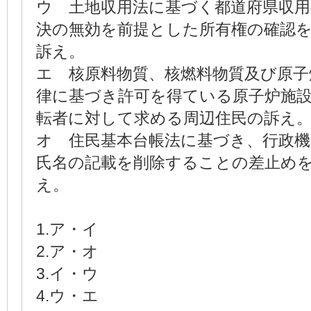
ウ 土地収用法に基づく都道府県収用
決の無効を前提とした所有権の確認
訴え。
エ 核原料物質、核燃料物質及び原子
律に基づき許可を得ている原子炉施
転者に対して求める周辺住民の訴え
オ 住民基本台帳法に基づき、行政
氏名の記載を削除することの差止め
え。
1.ア・イ
2.ア・オ
3.イ・ウ
4.ウ・エ