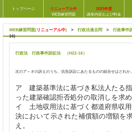
トップページ
リニューアル中
2025年度
WEB練習問題
講座内容および料金
WEB練習問題(
リニューアル中
)
>
行政法過去問
>
行政事件
16)
行政法 行政事件訴訟法 （H22-16）
次のア～オの訴えのうち、抗告訴訟にあたるものの組合せはどれか
ア 建築基準法に基づき私法人たる指
った建築確認拒否処分の取消しを求
イ 土地収用法に基づく都道府県収用
決において示された補償額の増額を
え。