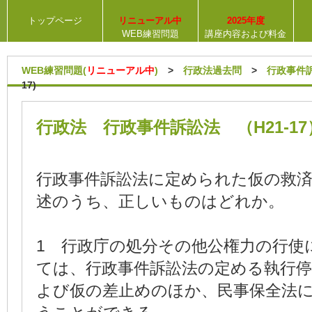
トップページ
リニューアル中
2025年度
WEB練習問題
講座内容および料金
WEB練習問題(
リニューアル中
)
>
行政法過去問
>
行政事件
17)
行政法 行政事件訴訟法 （H21-17
行政事件訴訟法に定められた仮の救
述のうち、正しいものはどれか。
1 行政庁の処分その他公権力の行使
ては、行政事件訴訟法の定める執行
よび仮の差止めのほか、民事保全法