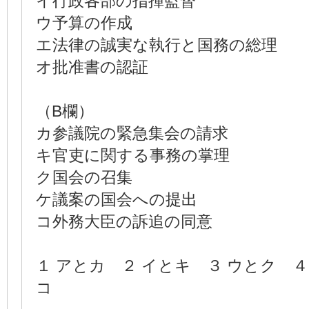
イ行政各部の指揮監督
ウ予算の作成
エ法律の誠実な執行と国務の総理
オ批准書の認証
（B欄）
カ参議院の緊急集会の請求
キ官吏に関する事務の掌理
ク国会の召集
ケ議案の国会への提出
コ外務大臣の訴追の同意
１ アとカ ２ イとキ ３ ウとク ４
コ