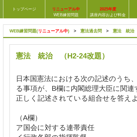
トップページ
リニューアル中
2025年度
WEB練習問題
講座内容および料金
WEB練習問題(
リニューアル中
)
>
憲法過去問
>
憲法 統治
憲法 統治 （H2-24改題）
日本国憲法における次の記述のうち、
る事項が、B欄に内閣総理大臣に関連
正しく記述されている組合せを答え
（A欄
ア国会に対する連帯責任