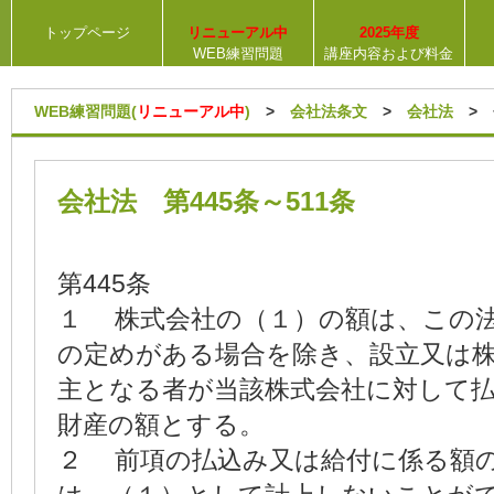
トップページ
リニューアル中
2025年度
WEB練習問題
講座内容および料金
WEB練習問題(
リニューアル中
)
>
会社法条文
>
会社法
> 会
会社法 第445条～511条
第445条
１ 株式会社の（１）の額は、この
の定めがある場合を除き、設立又は
主となる者が当該株式会社に対して
財産の額とする。
２ 前項の払込み又は給付に係る額