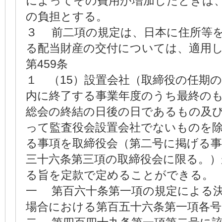
によってその費用が増加したときは
の負担とする。
３ 前二項の規定は、日本に住所等
る配当財産の交付については、適用
第459条
１ （15）設置会社（取締役の任期
内に終了する事業年度のうち最終の
総会の終結の日後の日であるもの及
って監査役会設置会社でないものを
る事項を取締役会（第二号に掲げる
三十六条第三項の取締役会に限る。
る旨を定款で定めることができる。
一 第百六十条第一項の規定による
場合における第百五十六条第一項各