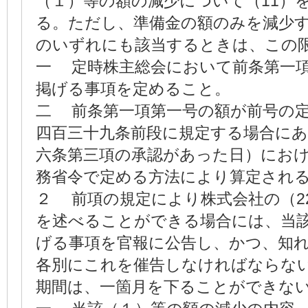
（１）等の額の減少について（11）
る。ただし、準備金の額のみを減少
のいずれにも該当するときは、この
一 定時株主総会において前条第一
掲げる事項を定めること。
二 前条第一項第一号の額が前号の
四百三十九条前段に規定する場合に
六条第三項の承認があった日）にお
務省令で定める方法により算定され
２ 前項の規定により株式会社の（2
を述べることができる場合には、当
げる事項を官報に公告し、かつ、知れ
各別にこれを催告しなければならな
期間は、一箇月を下ることができな