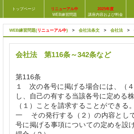
トップページ
リニューアル中
2025年度
WEB練習問題
講座内容および料金
WEB練習問題(
リニューアル中
)
>
会社法条文
>
会社法
> 会
会社法 第116条～342条など
第116条
１ 次の各号に掲げる場合には、（
し、自己の有する当該各号に定める
（１）ことを請求することができる
一 その発行する（２）の内容とし
号に掲げる事項についての定めを設