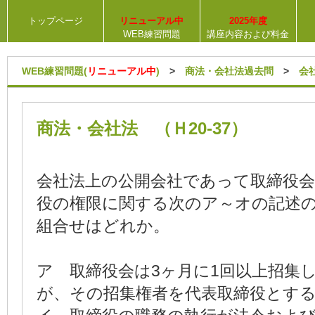
トップページ
リニューアル中
2025年度
WEB練習問題
講座内容および料金
WEB練習問題(
リニューアル中
)
>
商法・会社法過去問
>
会
商法・会社法 （Ｈ20-37）
会社法上の公開会社であって取締役会
役の権限に関する次のア～オの記述
組合せはどれか。
ア 取締役会は3ヶ月に1回以上招集
が、その招集権者を代表取締役とす